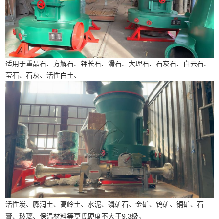
适用于重晶石、方解石、钾长石、滑石、大理石、石灰石、白云石、
莹石、石灰、活性白土、
活性炭、膨润土、高岭土、水泥、磷矿石、金矿、钨矿、铜矿、石
膏、玻璃、保温材料等莫氏硬度不大于9.3级，