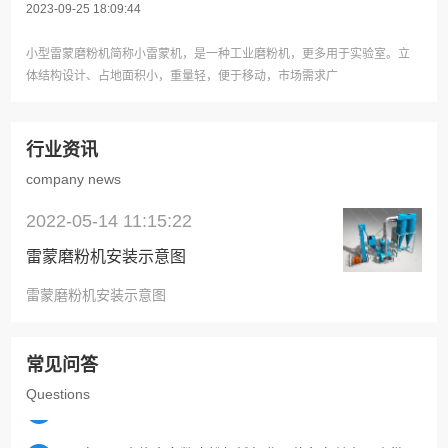
量、粗加工的低水平程度，还没有达到经济规划的要求。
2023-09-25 18:09:44
Q
雷蒙磨粉机工作原理
小型雷蒙磨粉机简称小雷蒙机，是一种工业磨粉机，更多用于实验室。立
体结构设计、占地面积小，重量轻，便于移动，市场需求广
颚式破碎机将大块物料破碎成小块物料后，提升机将物料
A
送入料斗。然后，利用电磁振动给料机，将破碎的物料均
匀、定量地送入MTM中速磨的粉碎室。
行业资讯
Q
雷蒙磨设备价格的设定
company news
客户在购买雷蒙磨时都会考虑到价格，价格的高低可以从
A
2022-05-14 11:15:22
里面看出很多东西，不仅仅是我们平时所说的一分价钱一
分货，贵的就是好的，便宜的就不行。那么对于雷蒙磨来
雷蒙磨粉机安装示意图
说，设备的价格在制定时遵循了什么原则？雷蒙磨粉机在
Q
雷蒙磨粉机温度过高怎么办
制造生产中需要花费人力物力，一台雷蒙磨粉机的价格包
雷蒙磨粉机安装示意图
含了制造设备的工人工资，还有劳...
雷蒙磨粉机是制粉行业中很常见的制粉设备，在使用一段
A
时间过后，老是会出现大大小小的问题，解决问题的方法
才是关键。雷蒙磨粉机包括风机电机发热和轴承温度过高
常见问答
等不同的温度过高现象，客户首先要弄清楚温度升高的原
Q
磨粉机械行业面临的问题
Questions
因，然后才能对症下药。1、检查分机管道是否通畅、机
油的粘度和牌号是否符合要求。2...
现在，国内绝大多数磨粉机械行业只停留在单台、小批
A
量、粗加工的低水平程度，还没有达到经济规划的要求。