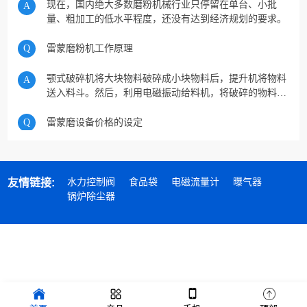
Q
雷蒙磨粉机工作原理
颚式破碎机将大块物料破碎成小块物料后，提升机将物料
A
送入料斗。然后，利用电磁振动给料机，将破碎的物料均
匀、定量地送入MTM中速磨的粉碎室。
Q
雷蒙磨设备价格的设定
客户在购买雷蒙磨时都会考虑到价格，价格的高低可以从
A
里面看出很多东西，不仅仅是我们平时所说的一分价钱一
分货，贵的就是好的，便宜的就不行。那么对于雷蒙磨来
说，设备的价格在制定时遵循了什么原则？雷蒙磨粉机在
Q
雷蒙磨粉机温度过高怎么办
水力控制阀
食品袋
电磁流量计
曝气器
友情链接:
制造生产中需要花费人力物力，一台雷蒙磨粉机的价格包
锅炉除尘器
含了制造设备的工人工资，还有劳...
雷蒙磨粉机是制粉行业中很常见的制粉设备，在使用一段
A
时间过后，老是会出现大大小小的问题，解决问题的方法
才是关键。雷蒙磨粉机包括风机电机发热和轴承温度过高
等不同的温度过高现象，客户首先要弄清楚温度升高的原
因，然后才能对症下药。1、检查分机管道是否通畅、机
油的粘度和牌号是否符合要求。2...