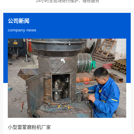
24小时至现场进行维护、维修服务
现在，国内绝大多数磨粉机械行业只停留在单台、小批
A
量、粗加工的低水平程度，还没有达到经济规划的要求。
Q
雷蒙磨粉机工作原理
公司新闻
company news
颚式破碎机将大块物料破碎成小块物料后，提升机将物料
A
送入料斗。然后，利用电磁振动给料机，将破碎的物料均
匀、定量地送入MTM中速磨的粉碎室。
Q
雷蒙磨设备价格的设定
客户在购买雷蒙磨时都会考虑到价格，价格的高低可以从
A
里面看出很多东西，不仅仅是我们平时所说的一分价钱一
分货，贵的就是好的，便宜的就不行。那么对于雷蒙磨来
说，设备的价格在制定时遵循了什么原则？雷蒙磨粉机在
Q
雷蒙磨粉机温度过高怎么办
制造生产中需要花费人力物力，一台雷蒙磨粉机的价格包
含了制造设备的工人工资，还有劳...
雷蒙磨粉机是制粉行业中很常见的制粉设备，在使用一段
A
时间过后，老是会出现大大小小的问题，解决问题的方法
才是关键。雷蒙磨粉机包括风机电机发热和轴承温度过高
等不同的温度过高现象，客户首先要弄清楚温度升高的原
Q
磨粉机械行业面临的问题
因，然后才能对症下药。1、检查分机管道是否通畅、机
小型雷蒙磨粉机厂家
油的粘度和牌号是否符合要求。2...
现在，国内绝大多数磨粉机械行业只停留在单台、小批
A