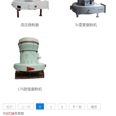
高压微粉磨
5r雷蒙磨粉机
175欧版磨粉机
1
首页
上一页
2
3
下一页
尾页
共
3
页
35
条数据